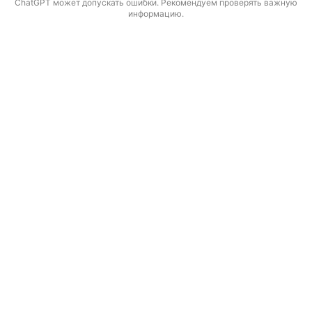
ChatGPT может допускать ошибки. Рекомендуем проверять важную
информацию.
Нейросеть AI Made
© 2025. Все права защищены
Служба поддержки
Договор оферты
Политика конфиденциальности
Войти в личный кабинет
Создать аккаунт
Тарифы